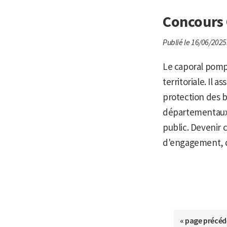
Concours 
Publié le 16/06/2025
Le caporal pompi
territoriale. Il 
protection des b
départementaux 
public. Devenir 
d'engagement, d'
Aller
«
page précéd