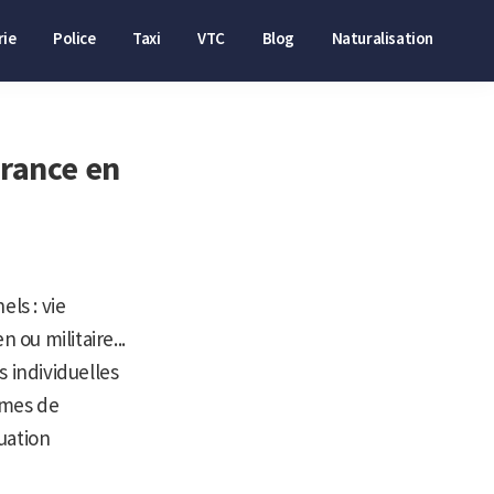
ie
Police
Taxi
VTC
Blog
Naturalisation
France en
ls : vie
 ou militaire...
s individuelles
rmes de
tuation