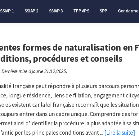
SSIAP 1
SSIAP 2
SSIAP 3
TFP APS
SPP
Gendarmer
rentes formes de naturalisation en 
nditions, procédures et conseils
.
Dernière mise à jour le 21/12/2025.
nalité française peut répondre à plusieurs parcours personne
ce, longue résidence, liens de filiation, engagement citoyen
oies existent car la loi française reconnaît que les situation
toujours entrer dans un cadre unique. Comprendre ces fo
rmet ainsi d’identifier la procédure la plus adaptée à sa si
anticiper les principales conditions avant ...
[Lire la suite]