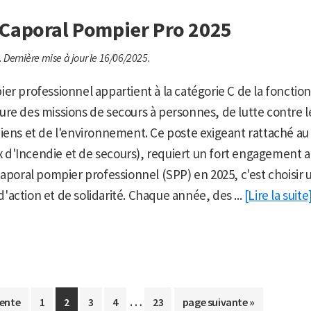
Caporal Pompier Pro 2025
.
Dernière mise à jour le 16/06/2025.
er professionnel appartient à la catégorie C de la fonctio
assure des missions de secours à personnes, de lutte contre 
iens et de l'environnement. Ce poste exigeant rattaché au
d'Incendie et de secours), requiert un fort engagement a
caporal pompier professionnel (SPP) en 2025, c'est choisir 
action et de solidarité. Chaque année, des ...
[Lire la suite
Pages
…
Aller
Aller
Aller
Aller
Aller
Aller
ente
1
2
3
4
23
page suivante »