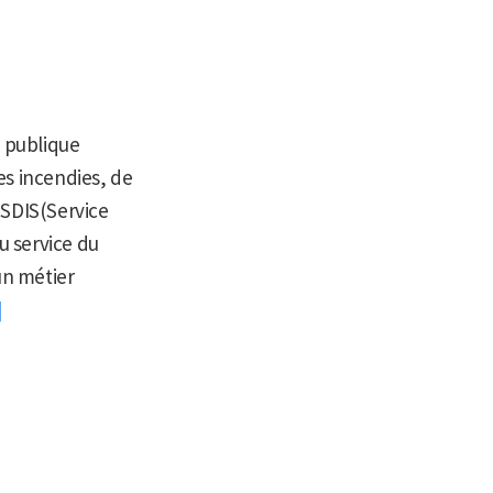
n publique
les incendies, de
 SDIS(Service
u service du
un métier
]