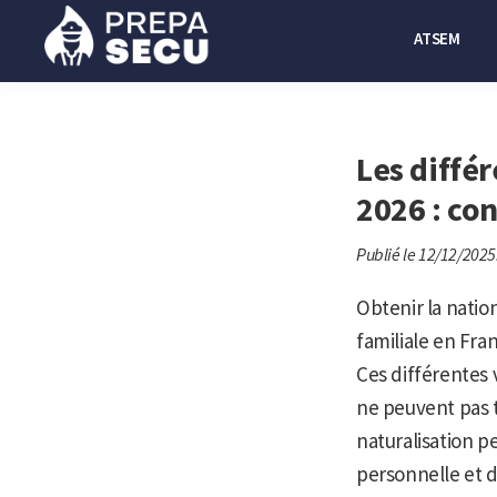
Passer
Passer
ATSEM
à
au
la
contenu
Prepasecu
Le
navigation
principal
site
principale
de
Les diffé
préparation
2026 : co
aux
Publié le 12/12/2025
métiers
de
Obtenir la natio
la
familiale en Fran
sécurité
Ces différentes v
privée
ne peuvent pas 
naturalisation pe
personnelle et d’