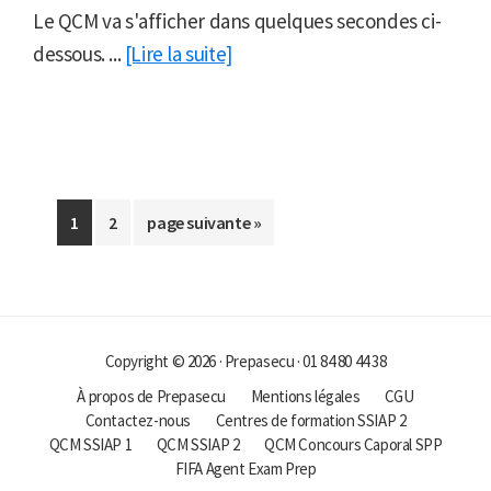
Le QCM va s'afficher dans quelques secondes ci-
dessous. ...
[Lire la suite]
Aller
Aller
Aller
1
2
page suivante »
à
à
à
la
la
la
page
page
Copyright © 2026 · Prepasecu · 01 84 80 44 38
À propos de Prepasecu
Mentions légales
CGU
Contactez-nous
Centres de formation SSIAP 2
QCM SSIAP 1
QCM SSIAP 2
QCM Concours Caporal SPP
FIFA Agent Exam Prep