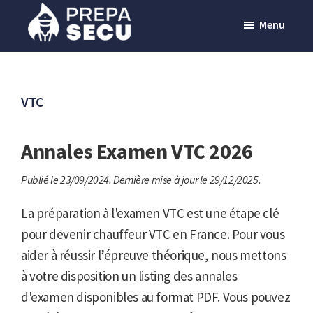
Passer
Menu
au
contenu
Prepasecu
Le
principal
site
de
VTC
préparation
aux
Annales Examen VTC 2026
métiers
Publié le 23/09/2024.
Dernière mise à jour le 29/12/2025.
de
la
La préparation à l'examen VTC est une étape clé
sécurité
pour devenir chauffeur VTC en France. Pour vous
privée
aider à réussir l’épreuve théorique, nous mettons
à votre disposition un listing des annales
d'examen disponibles au format PDF. Vous pouvez