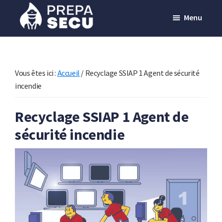
Passer
Menu
au
contenu
Prepasecu
Le
principal
site
de
Vous êtes ici :
Accueil
/
Recyclage SSIAP 1 Agent de sécurité
préparation
incendie
aux
Recyclage SSIAP 1 Agent de
métiers
sécurité incendie
de
la
sécurité
privée