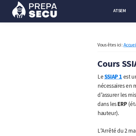
Passer
Passer
ATSEM
à
au
la
contenu
Prepasecu
Le
navigation
principal
site
principale
de
Vous êtes ici :
Accuei
préparation
Cours SSI
aux
métiers
Le
SSIAP 1
est u
de
nécessaires en m
la
d’assurer les mi
sécurité
dans les
ERP
(ét
privée
hauteur).
L’Arrêté du 2 mai