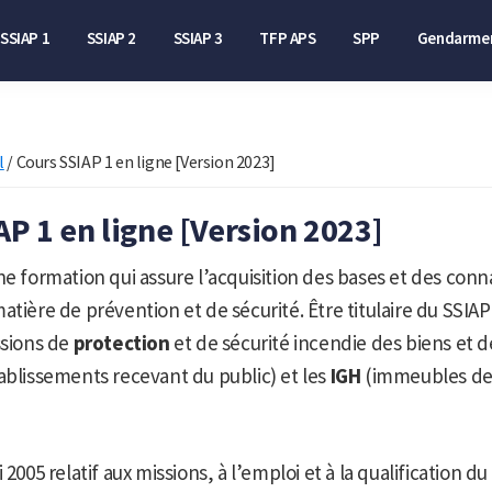
SSIAP 1
SSIAP 2
SSIAP 3
TFP APS
SPP
Gendarmer
l
/
Cours SSIAP 1 en ligne [Version 2023]
AP 1 en ligne [Version 2023]
ne formation qui assure l’acquisition des bases et des conn
atière de prévention et de sécurité. Être titulaire du SSIA
ssions de
protection
et de sécurité incendie des biens et 
ablissements recevant du public) et les
IGH
(immeubles de
 2005 relatif aux missions, à l’emploi et à la qualification d