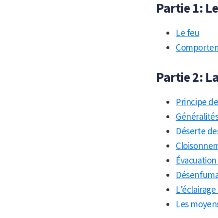
Partie 1: L
Le feu
Comportem
Partie 2: L
Principe d
Généralités
Déserte de
Cloisonnem
Évacuation
Désenfum
L’éclairage
Les moyens