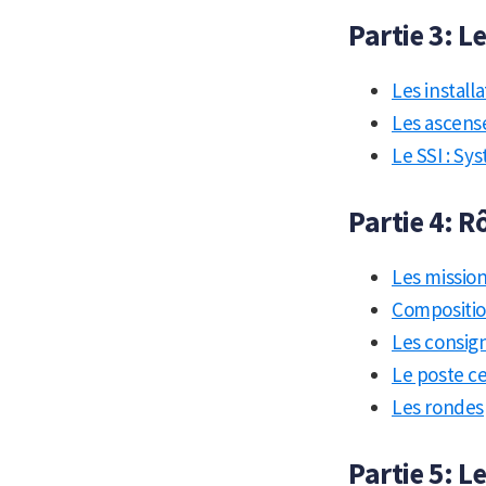
Partie 3: L
Les install
Les ascense
Le SSI : Sy
Partie 4: R
Les mission
Composition
Les consign
Le poste ce
Les rondes
Partie 5: 