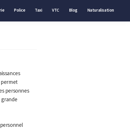
ie
Police
Taxi
VTC
Blog
Naturalisation
aissances
P permet
des personnes
 grande
u personnel