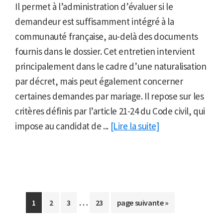
Il permet à l’administration d’évaluer si le
demandeur est suffisamment intégré à la
communauté française, au-delà des documents
fournis dans le dossier. Cet entretien intervient
principalement dans le cadre d’une naturalisation
par décret, mais peut également concerner
certaines demandes par mariage. Il repose sur les
critères définis par l’article 21-24 du Code civil, qui
impose au candidat de ...
[Lire la suite]
Pages
…
Aller
Aller
Aller
Aller
Aller
1
2
3
23
page suivante »
provisoires
à
à
à
à
à