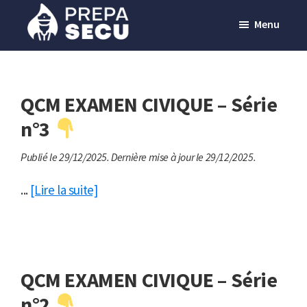
Passer
Menu
au
contenu
Prepasecu
Le
principal
site
de
QCM EXAMEN CIVIQUE – Série
préparation
n°3
aux
Publié le 29/12/2025.
Dernière mise à jour le 29/12/2025.
métiers
de
...
[Lire la suite]
la
sécurité
privée
QCM EXAMEN CIVIQUE – Série
n°2