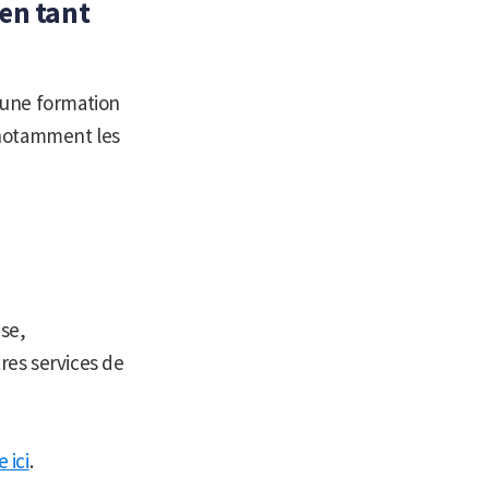
 en tant
e une formation
notamment les
se,
tres services de
 ici
.