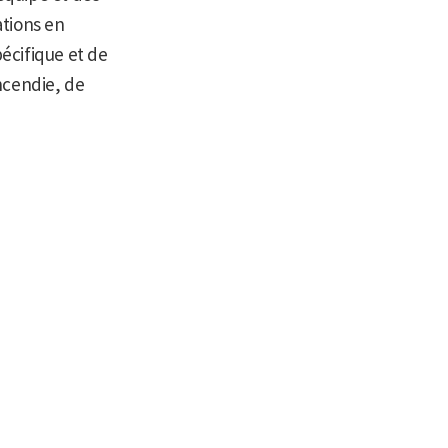
ations en
pécifique et de
ncendie, de