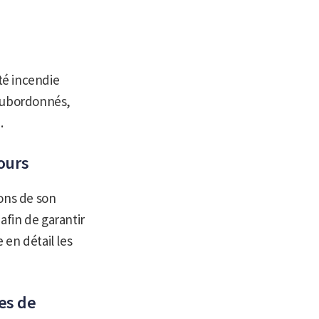
té incendie
subordonnés,
.
cours
ions de son
afin de garantir
 en détail les
es de