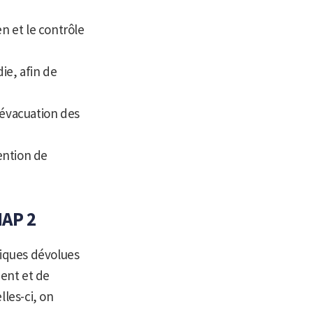
n et le contrôle
ie, afin de
’évacuation des
ention de
IAP 2
siques dévolues
ent et de
lles-ci, on