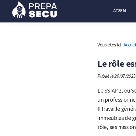
Passer
Passer
ATSEM
à
au
la
contenu
Prepasecu
Le
navigation
principal
site
principale
de
Vous êtes ici :
Accuei
préparation
Le rôle es
aux
métiers
Publié le 20/07/2023
de
la
Le SSIAP 2, ou S
sécurité
un professionnel
privée
Il travaille gén
immeubles de gra
rôle, ses mission