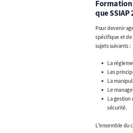
Formation e
que SSIAP 
Pour devenir age
spécifique et de 
sujets suivants :
La réglemen
Les princip
La manipula
Le managem
La gestion 
sécurité.
L’ensemble du c