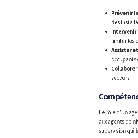
Prévenir
le
des install
Intervenir
limiter les
Assister et
occupants 
Collaborer
secours.
Compétence
Le rôle d’un age
aux agents de n
supervision qui 