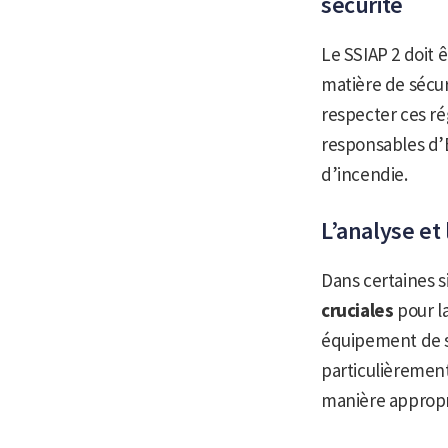
sécurité
Le SSIAP 2 doit ê
matière de sécur
respecter ces ré
responsables d’E
d’incendie.
L’analyse et 
Dans certaines s
cruciales
pour l
équipement de sé
particulièrement 
manière appropr