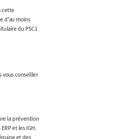
 cette
le d’au moins
titulaire du PSC1
s vous conseiller
ure la prévention
 ERP et les IGH.
 équipe et des