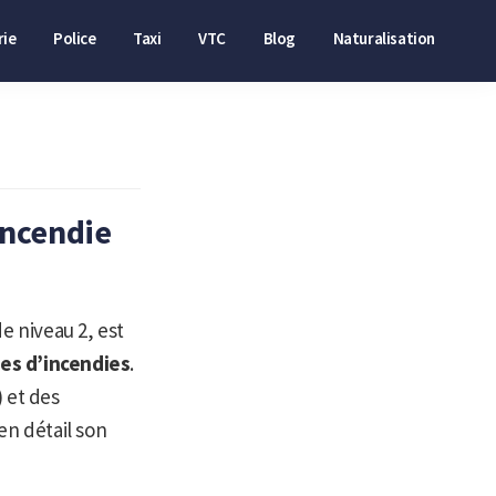
ie
Police
Taxi
VTC
Blog
Naturalisation
 incendie
e niveau 2, est
ues d’incendies
.
 et des
en détail son