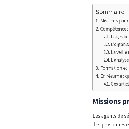
Sommaire
Missions princ
Compétences e
La gestio
L’organis
La veille
L’analyse
Formation et q
En résumé : qu
Ces artic
Missions p
Les agents de séc
des personnes et 