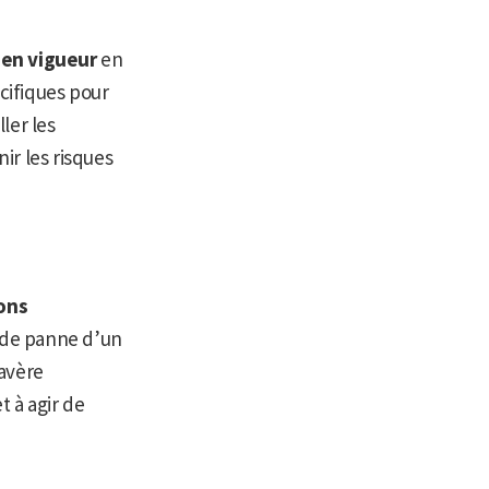
 en vigueur
en
écifiques pour
ler les
ir les risques
ons
s de panne d’un
’avère
t à agir de