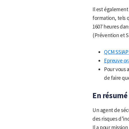
Il est également
formation, tels 
1607 heures dans 
(Prévention et S
QCM SSIAP
Epreuve or
Pour vous a
de faire qu
En résumé :
Un agent de sécu
des risques d’in
Il a pour missio