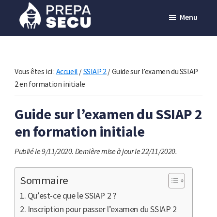
Passer
Menu
au
contenu
Prepasecu
Le
principal
site
de
Vous êtes ici :
Accueil
/
SSIAP 2
/
Guide sur l’examen du SSIAP
préparation
2 en formation initiale
aux
Guide sur l’examen du SSIAP 2
métiers
en formation initiale
de
la
Publié le 9/11/2020.
Dernière mise à jour le 22/11/2020.
sécurité
privée
Sommaire
Qu’est-ce que le SSIAP 2 ?
Inscription pour passer l’examen du SSIAP 2