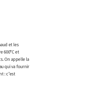
haud et les
e 600°C et
ts. On appelle la
au qui va fournir
t : c’est