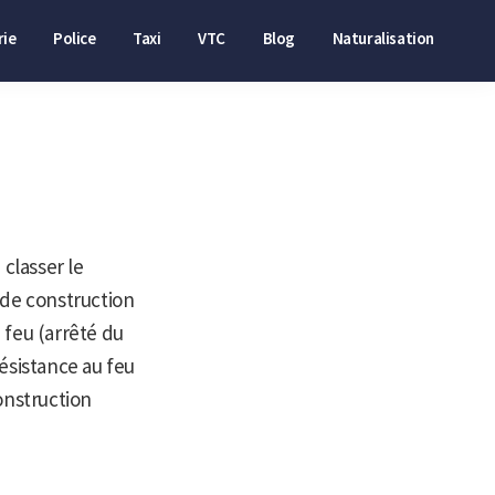
ie
Police
Taxi
VTC
Blog
Naturalisation
classer le
de construction
u feu (arrêté du
ésistance au feu
onstruction