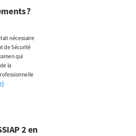
ements ?
était nécessaire
nt de Sécurité
examen qui
de la
Professionnelle
e]
SSIAP 2 en