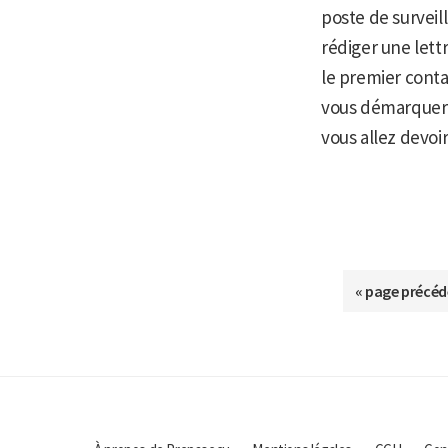
poste de surveil
rédiger une lettr
le premier contac
vous démarquer a
vous allez devoir
Aller
«
page précéd
à
la