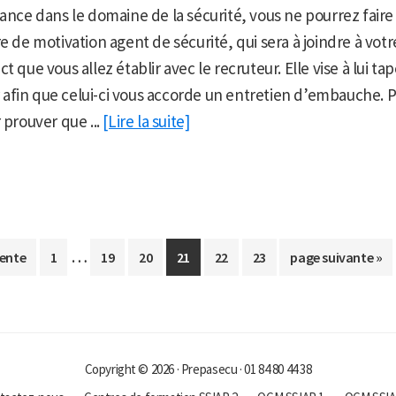
lance dans le domaine de la sécurité, vous ne pourrez faire
e de motivation agent de sécurité, qui sera à joindre à votre
t que vous allez établir avec le recruteur. Elle vise à lui tap
fin que celui-ci vous accorde un entretien d’embauche. Po
 prouver que ...
[Lire la suite]
Pages
…
Aller
Aller
Aller
Aller
Aller
Aller
Aller
ente
1
19
20
21
22
23
page suivante »
provisoires
à
à
à
à
à
à
à
la
omises
la
la
la
la
la
la
page
page
page
page
page
page
Copyright © 2026 · Prepasecu · 01 84 80 44 38