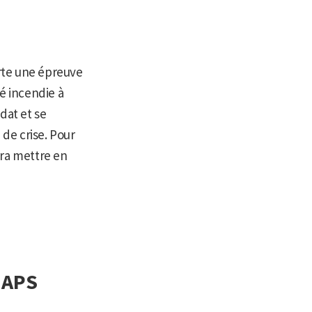
rte une épreuve
é incendie à
dat et se
 de crise. Pour
udra mettre en
 APS