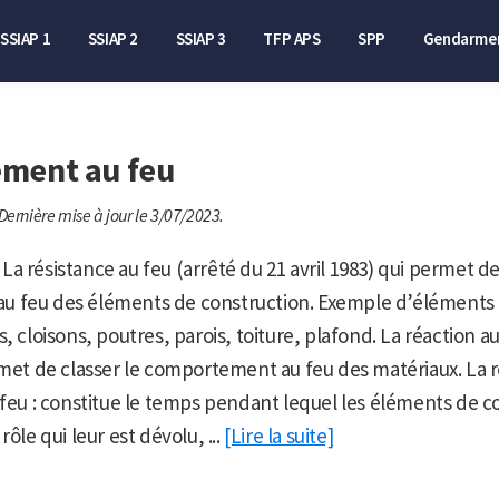
SSIAP 1
SSIAP 2
SSIAP 3
TFP APS
SPP
Gendarmer
ment au feu
Dernière mise à jour le 3/07/2023.
a résistance au feu (arrêté du 21 avril 1983) qui permet de 
 feu des éléments de construction. Exemple d’éléments 
, cloisons, poutres, parois, toiture, plafond. La réaction a
rmet de classer le comportement au feu des matériaux. La r
 feu : constitue le temps pendant lequel les éléments de c
rôle qui leur est dévolu, ...
[Lire la suite]