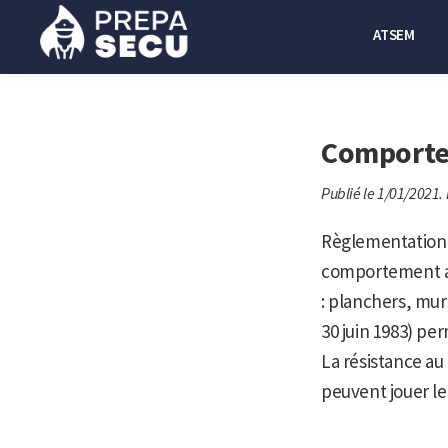
Passer
Passer
ATSEM
à
au
la
contenu
Prepasecu
Le
navigation
principal
site
principale
de
Comporte
préparation
Publié le 1/01/2021.
aux
métiers
Règlementation L
de
comportement au
la
: planchers, murs
sécurité
30 juin 1983) pe
privée
La résistance au
peuvent jouer le 