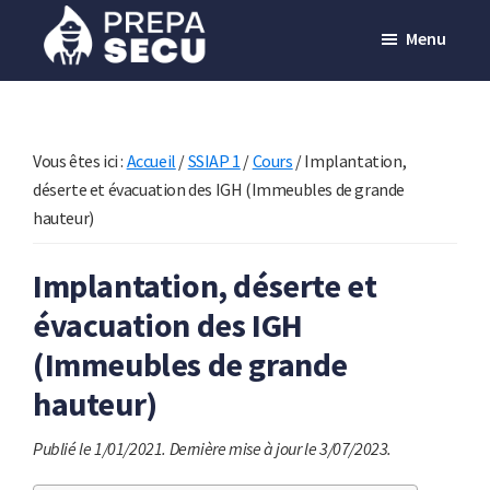
Passer
Menu
au
contenu
Prepasecu
Le
principal
site
de
Vous êtes ici :
Accueil
/
SSIAP 1
/
Cours
/
Implantation,
préparation
déserte et évacuation des IGH (Immeubles de grande
hauteur)
aux
métiers
Implantation, déserte et
de
évacuation des IGH
la
sécurité
(Immeubles de grande
privée
hauteur)
Publié le 1/01/2021.
Dernière mise à jour le 3/07/2023.