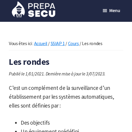
Passer
Menu
au
contenu
Prepasecu
Le
principal
site
de
Vous êtes ici :
Accueil
/
SSIAP 1
/
Cours
/
Les rondes
préparation
Les rondes
aux
métiers
Publié le 1/01/2021.
Dernière mise à jour le 3/07/2023.
de
la
C’est un complément de la surveillance d’un
sécurité
établissement par les systèmes automatiques,
privée
elles sont définies par :
Des objectifs
Un équipement prédéfini