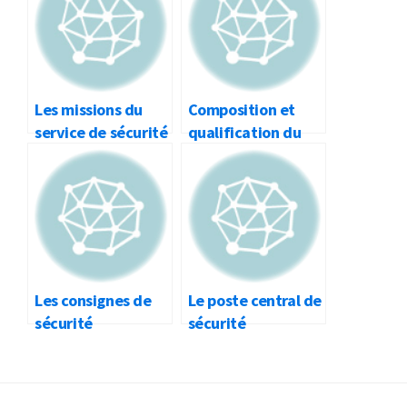
Avant de parler, réfléchissez au message que vous
voulez transmettre pour éviter les longues
hésitations. Avant de débuter vos phrases, pensez
à appuyer sur le bouton de déclenchement du
Les missions du
Composition et
talkie
service de sécurité
qualification du
service de sécurité
En cas de message long, aménagez des pauses
pour :
Que votre interlocuteur puisse, le cas
échéant, vous faire répéter ;
Les consignes de
Le poste central de
Qu’un tiers puisse passer un message urgent
sécurité
sécurité
Commencez toute communication en indiquant
qui est votre interlocuteur :