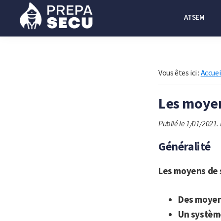
Passer
Passer
ATSEM
à
au
la
contenu
Prepasecu
Le
navigation
principal
site
principale
de
Vous êtes ici :
Accuei
préparation
Les moyen
aux
métiers
Publié le 1/01/2021.
de
Généralité
la
sécurité
Les moyens de 
privée
Des moyens
Un système