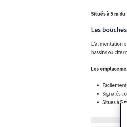
Situés à 5 m du
Les bouches
L’alimentation e
bassins ou citer
Les emplacemen
Facilement
Signalés c
Situés à
5 
Il existe plusieu