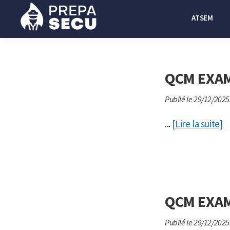
Passer
Passer
ATSEM
à
au
la
contenu
Prepasecu
Le
navigation
principal
site
principale
de
QCM EXAM
préparation
Publié le 29/12/2025
aux
métiers
...
[Lire la suite]
de
la
sécurité
privée
QCM EXAM
Publié le 29/12/2025