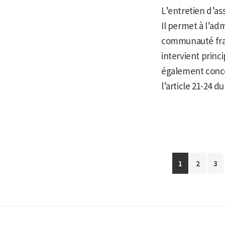
L’entretien d’as
Il permet à l’ad
communauté fran
intervient princ
également concer
l’article 21-24 d
Aller
Aller
Alle
1
2
3
à
à
à
la
la
la
page
page
pa