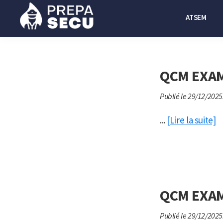
Passer
Passer
ATSEM
à
au
la
contenu
Prepasecu
Le
navigation
principal
site
principale
de
QCM EXAM
préparation
Publié le 29/12/2025
aux
métiers
...
[Lire la suite]
de
la
sécurité
privée
QCM EXAM
Publié le 29/12/2025