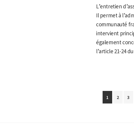
L’entretien d’as
Il permet à l’ad
communauté fran
intervient princ
également concer
l’article 21-24 d
Aller
Aller
Alle
1
2
3
à
à
à
la
la
la
page
page
pa