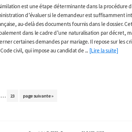
similation est une étape déterminante dans la procédure de
ministration d’évaluer si le demandeur est suffisamment int
çaise, au-delà des documents fournis dans le dossier. Cet
ipalement dans le cadre d’une naturalisation par décret, m
ner certaines demandes par mariage. Il repose sur les crit
u Code civil, qui impose au candidat de ...
[Lire la suite]
Pages
…
r
Aller
Aller
23
page suivante »
provisoires
à
à
omises
la
la
ge
page