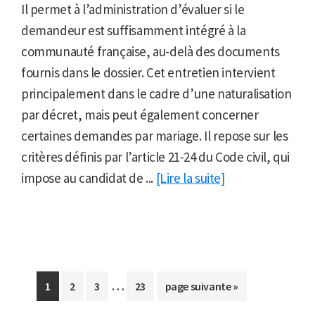
Il permet à l’administration d’évaluer si le
demandeur est suffisamment intégré à la
communauté française, au-delà des documents
fournis dans le dossier. Cet entretien intervient
principalement dans le cadre d’une naturalisation
par décret, mais peut également concerner
certaines demandes par mariage. Il repose sur les
critères définis par l’article 21-24 du Code civil, qui
impose au candidat de ...
[Lire la suite]
Pages
…
Aller
Aller
Aller
Aller
Aller
1
2
3
23
page suivante »
provisoires
à
à
à
à
à