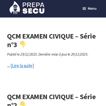
Passer
Menu
au
contenu
Prepasecu
Le
principal
site
de
QCM EXAMEN CIVIQUE – Série
préparation
n°3
aux
Publié le 29/12/2025.
Dernière mise à jour le 29/12/2025.
métiers
de
...
[Lire la suite]
la
sécurité
privée
QCM EXAMEN CIVIQUE – Série
n°2