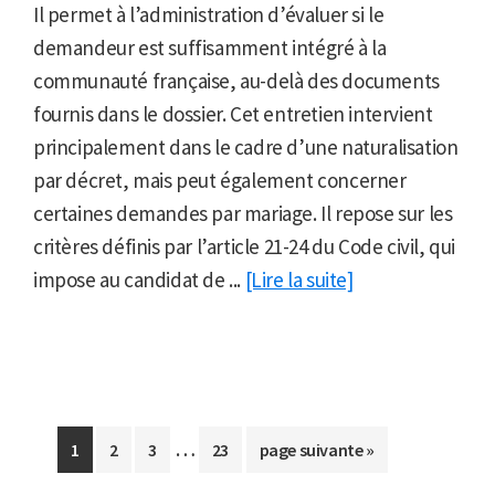
Il permet à l’administration d’évaluer si le
demandeur est suffisamment intégré à la
communauté française, au-delà des documents
fournis dans le dossier. Cet entretien intervient
principalement dans le cadre d’une naturalisation
par décret, mais peut également concerner
certaines demandes par mariage. Il repose sur les
critères définis par l’article 21-24 du Code civil, qui
impose au candidat de ...
[Lire la suite]
Pages
…
Aller
Aller
Aller
Aller
Aller
1
2
3
23
page suivante »
provisoires
à
à
à
à
à