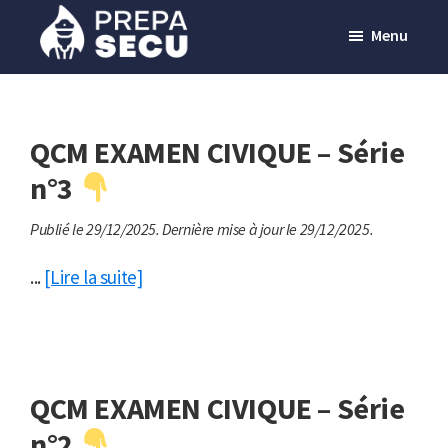
Passer
Menu
au
contenu
Prepasecu
Le
principal
site
de
QCM EXAMEN CIVIQUE – Série
préparation
n°3
aux
Publié le 29/12/2025.
Dernière mise à jour le 29/12/2025.
métiers
de
...
[Lire la suite]
la
sécurité
privée
QCM EXAMEN CIVIQUE – Série
n°2