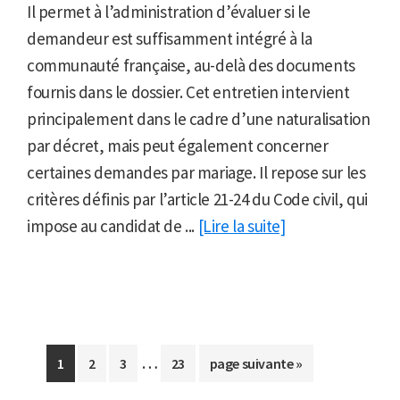
Il permet à l’administration d’évaluer si le
demandeur est suffisamment intégré à la
communauté française, au-delà des documents
fournis dans le dossier. Cet entretien intervient
principalement dans le cadre d’une naturalisation
par décret, mais peut également concerner
certaines demandes par mariage. Il repose sur les
critères définis par l’article 21-24 du Code civil, qui
impose au candidat de ...
[Lire la suite]
Pages
…
Aller
Aller
Aller
Aller
Aller
1
2
3
23
page suivante »
provisoires
à
à
à
à
à