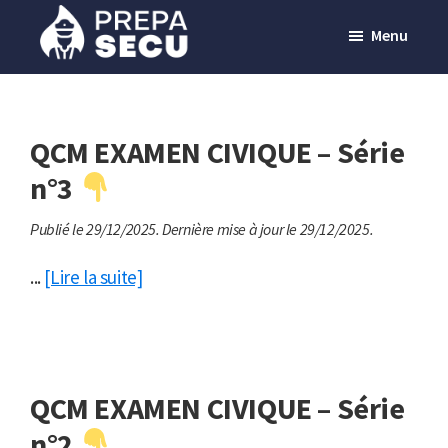
Passer
Menu
au
contenu
Prepasecu
Le
principal
site
de
QCM EXAMEN CIVIQUE – Série
préparation
n°3
aux
Publié le 29/12/2025.
Dernière mise à jour le 29/12/2025.
métiers
de
...
[Lire la suite]
la
sécurité
privée
QCM EXAMEN CIVIQUE – Série
n°2