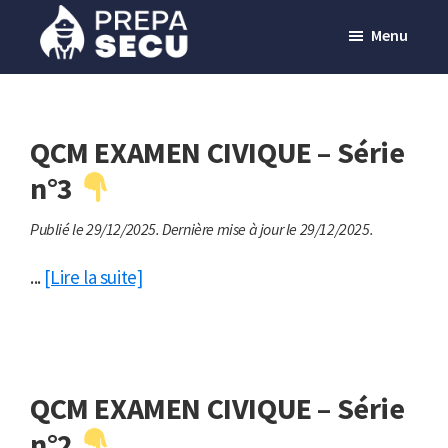
Passer
Menu
au
contenu
Prepasecu
Le
principal
site
de
QCM EXAMEN CIVIQUE – Série
préparation
n°3
aux
Publié le 29/12/2025.
Dernière mise à jour le 29/12/2025.
métiers
de
...
[Lire la suite]
la
sécurité
privée
QCM EXAMEN CIVIQUE – Série
n°2