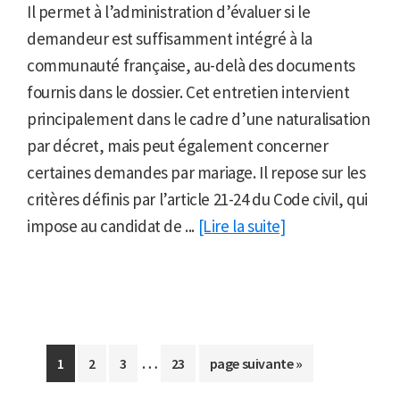
Il permet à l’administration d’évaluer si le
demandeur est suffisamment intégré à la
communauté française, au-delà des documents
fournis dans le dossier. Cet entretien intervient
principalement dans le cadre d’une naturalisation
par décret, mais peut également concerner
certaines demandes par mariage. Il repose sur les
critères définis par l’article 21-24 du Code civil, qui
impose au candidat de ...
[Lire la suite]
Pages
…
Aller
Aller
Aller
Aller
Aller
1
2
3
23
page suivante »
provisoires
à
à
à
à
à