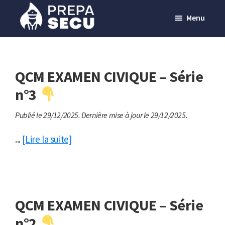
Passer
Menu
au
contenu
Prepasecu
Le
principal
site
de
QCM EXAMEN CIVIQUE – Série
préparation
n°3
aux
Publié le 29/12/2025.
Dernière mise à jour le 29/12/2025.
métiers
de
...
[Lire la suite]
la
sécurité
privée
QCM EXAMEN CIVIQUE – Série
n°2