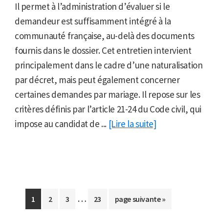
Il permet à l’administration d’évaluer si le
demandeur est suffisamment intégré à la
communauté française, au-delà des documents
fournis dans le dossier. Cet entretien intervient
principalement dans le cadre d’une naturalisation
par décret, mais peut également concerner
certaines demandes par mariage. Il repose sur les
critères définis par l’article 21-24 du Code civil, qui
impose au candidat de ...
[Lire la suite]
Pages
…
Aller
Aller
Aller
Aller
Aller
1
2
3
23
page suivante »
provisoires
à
à
à
à
à