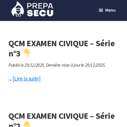
Passer
Menu
au
contenu
Prepasecu
Le
principal
site
de
QCM EXAMEN CIVIQUE – Série
préparation
n°3
aux
Publié le 29/12/2025.
Dernière mise à jour le 29/12/2025.
métiers
de
...
[Lire la suite]
la
sécurité
privée
QCM EXAMEN CIVIQUE – Série
n°2