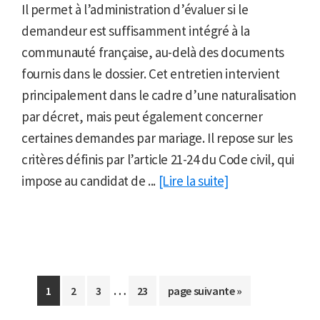
Il permet à l’administration d’évaluer si le
demandeur est suffisamment intégré à la
communauté française, au-delà des documents
fournis dans le dossier. Cet entretien intervient
principalement dans le cadre d’une naturalisation
par décret, mais peut également concerner
certaines demandes par mariage. Il repose sur les
critères définis par l’article 21-24 du Code civil, qui
impose au candidat de ...
[Lire la suite]
Pages
…
Aller
Aller
Aller
Aller
Aller
1
2
3
23
page suivante »
provisoires
à
à
à
à
à