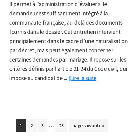
Il permet à l’administration d’évaluer si le
demandeur est suffisamment intégré à la
communauté française, au-delà des documents
fournis dans le dossier. Cet entretien intervient
principalement dans le cadre d’une naturalisation
par décret, mais peut également concerner
certaines demandes par mariage. Il repose sur les
critères définis par l’article 21-24 du Code civil, qui
impose au candidat de ...
[Lire la suite]
Pages
…
Aller
Aller
Aller
Aller
Aller
1
2
3
23
page suivante »
provisoires
à
à
à
à
à