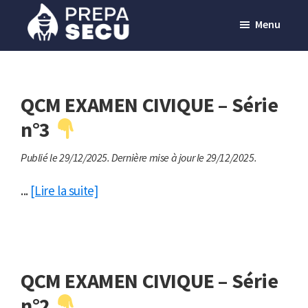
Passer
Menu
au
contenu
Prepasecu
Le
principal
site
de
QCM EXAMEN CIVIQUE – Série
préparation
n°3
aux
Publié le 29/12/2025.
Dernière mise à jour le 29/12/2025.
métiers
de
...
[Lire la suite]
la
sécurité
privée
QCM EXAMEN CIVIQUE – Série
n°2