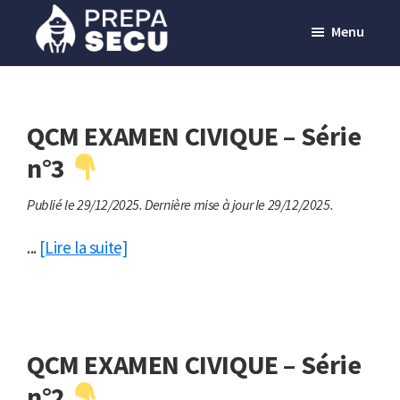
Passer
Menu
au
contenu
Prepasecu
Le
principal
site
de
QCM EXAMEN CIVIQUE – Série
préparation
n°3
aux
Publié le 29/12/2025.
Dernière mise à jour le 29/12/2025.
métiers
de
...
[Lire la suite]
la
sécurité
privée
QCM EXAMEN CIVIQUE – Série
n°2