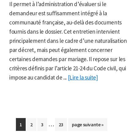
Il permet à l’administration d’évaluer si le
demandeur est suffisamment intégré à la
communauté française, au-delà des documents
fournis dans le dossier. Cet entretien intervient
principalement dans le cadre d’une naturalisation
par décret, mais peut également concerner
certaines demandes par mariage. Il repose sur les
critères définis par l’article 21-24 du Code civil, qui
impose au candidat de ...
[Lire la suite]
Pages
…
Aller
Aller
Aller
Aller
Aller
1
2
3
23
page suivante »
provisoires
à
à
à
à
à