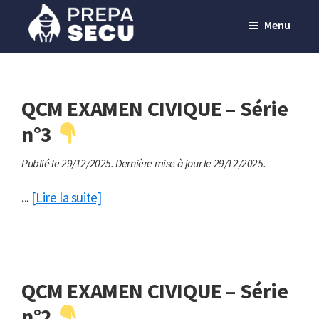
Passer
Menu
au
contenu
Prepasecu
Le
principal
site
de
QCM EXAMEN CIVIQUE – Série
préparation
n°3
aux
Publié le 29/12/2025.
Dernière mise à jour le 29/12/2025.
métiers
de
...
[Lire la suite]
la
sécurité
privée
QCM EXAMEN CIVIQUE – Série
n°2