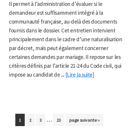
Il permet à l’administration d’évaluer si le
demandeur est suffisamment intégré à la
communauté française, au-delà des documents
fournis dans le dossier. Cet entretien intervient
principalement dans le cadre d’une naturalisation
par décret, mais peut également concerner
certaines demandes par mariage. Il repose sur les
critères définis par l’article 21-24 du Code civil, qui
impose au candidat de ...
[Lire la suite]
Pages
…
Aller
Aller
Aller
Aller
Aller
1
2
3
23
page suivante »
provisoires
à
à
à
à
à