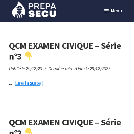
Passer
Menu
au
contenu
Prepasecu
Le
principal
site
de
QCM EXAMEN CIVIQUE – Série
préparation
n°3
aux
Publié le 29/12/2025.
Dernière mise à jour le 29/12/2025.
métiers
de
...
[Lire la suite]
la
sécurité
privée
QCM EXAMEN CIVIQUE – Série
n°2