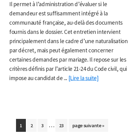
Il permet à l’administration d’évaluer si le
demandeur est suffisamment intégré à la
communauté française, au-delà des documents
fournis dans le dossier. Cet entretien intervient
principalement dans le cadre d’une naturalisation
par décret, mais peut également concerner
certaines demandes par mariage. Il repose sur les
critères définis par l’article 21-24 du Code civil, qui
impose au candidat de ...
[Lire la suite]
Pages
…
Aller
Aller
Aller
Aller
Aller
1
2
3
23
page suivante »
provisoires
à
à
à
à
à