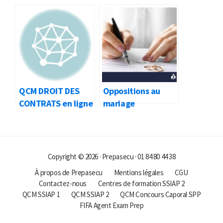
QCM DROIT DES
Oppositions au
CONTRATS en ligne
mariage
Copyright © 2026 · Prepasecu · 01 84 80 44 38
À propos de Prepasecu
Mentions légales
CGU
Contactez-nous
Centres de formation SSIAP 2
QCM SSIAP 1
QCM SSIAP 2
QCM Concours Caporal SPP
FIFA Agent Exam Prep