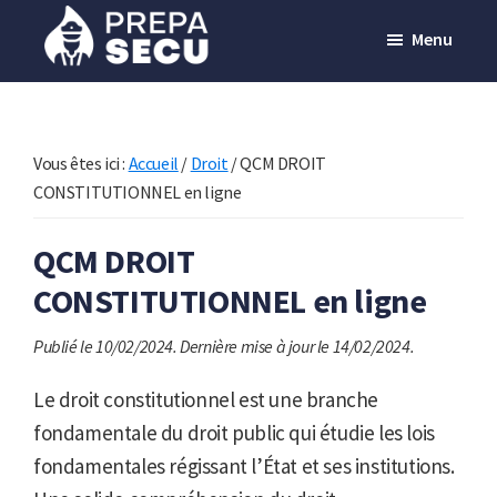
Passer
Menu
au
contenu
Prepasecu
Le
principal
site
de
Vous êtes ici :
Accueil
/
Droit
/
QCM DROIT
préparation
CONSTITUTIONNEL en ligne
aux
QCM DROIT
métiers
CONSTITUTIONNEL en ligne
de
la
Publié le 10/02/2024.
Dernière mise à jour le 14/02/2024.
sécurité
privée
Le droit constitutionnel est une branche
fondamentale du droit public qui étudie les lois
fondamentales régissant l’État et ses institutions.