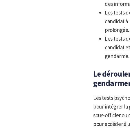
des informa
Les tests d
candidat à
prolongée.
Les tests d
candidat et
gendarme.
Le déroule
gendarmer
Les tests psych
pour intégrer la
sous-officier ou
pour accéder à u