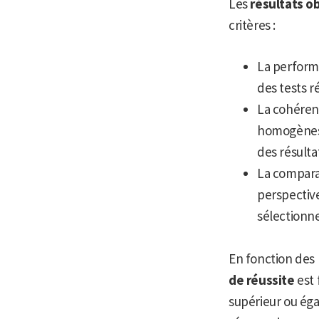
Les
résultats o
critères :
La performa
des tests ré
La cohérenc
homogènes e
des résulta
La comparai
perspective
sélectionne
En fonction des
de réussite
est 
supérieur ou éga