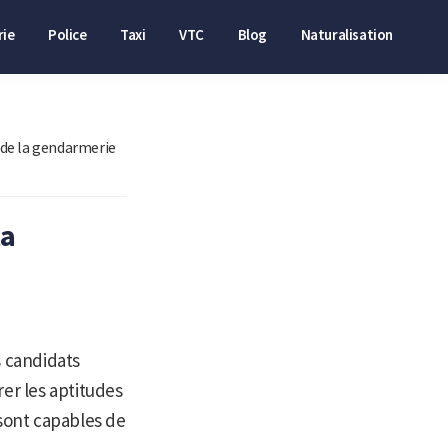
ie
Police
Taxi
VTC
Blog
Naturalisation
 de la gendarmerie
la
s candidats
er les aptitudes
 sont capables de