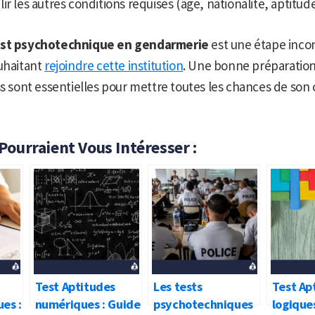
r les autres conditions requises (âge, nationalité, aptitude
st psychotechnique en gendarmerie
est une étape inco
uhaitant
rejoindre cette institution
. Une bonne préparation
ss sont essentielles pour mettre toutes les chances de son 
 Pourraient Vous Intéresser :
Test Aptitudes
Les tests
Test Ap
es :
numériques : Guide
psychotechniques
logique