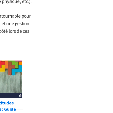
 physique, etc.).
ntournable pour
 et une gestion
côté lors de ces
titudes
s : Guide