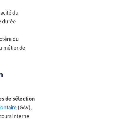
pacité du
e durée
actère du
du métier de
n
s de sélection
ontaire
(GAV),
ncours interne