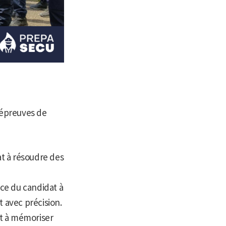
s épreuves de
at à résoudre des
ce du candidat à
t avec précision.
at à mémoriser