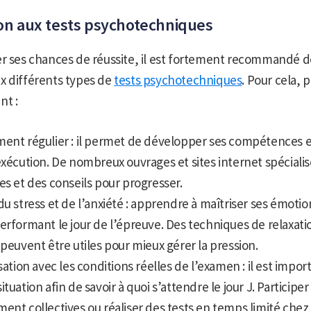
on aux tests psychotechniques
er ses chances de réussite, il est fortement recommandé d
x différents types de
tests psychotechniques
. Pour cela, 
nt :
ent régulier : il permet de développer ses compétences e
exécution. De nombreux ouvrages et sites internet spéciali
es et des conseils pour progresser.
du stress et de l’anxiété : apprendre à maîtriser ses émotio
erformant le jour de l’épreuve. Des techniques de relaxati
 peuvent être utiles pour mieux gérer la pression.
isation avec les conditions réelles de l’examen : il est impor
tuation afin de savoir à quoi s’attendre le jour J. Participer
ent collectives ou réaliser des tests en temps limité chez 