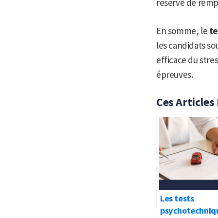
réserve de rempli
En somme, le
te
les candidats so
efficace du stre
épreuves.
Ces Articles
Les tests
psychotechniqu