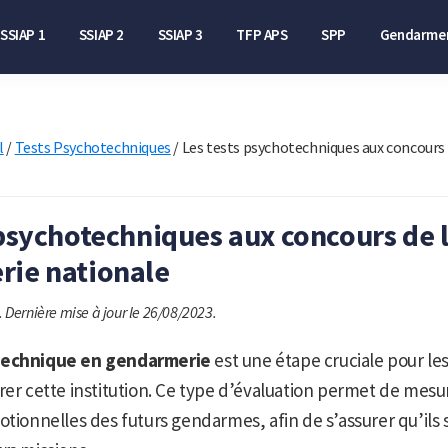
SSIAP 1
SSIAP 2
SSIAP 3
TFP APS
SPP
Gendarmer
l
/
Tests Psychotechniques
/
Les tests psychotechniques aux concours
 psychotechniques aux concours de 
rie nationale
.
Dernière mise à jour le 26/08/2023.
technique en gendarmerie
est une étape cruciale pour le
rer cette institution. Ce type d’évaluation permet de mesur
otionnelles des futurs gendarmes, afin de s’assurer qu’ils