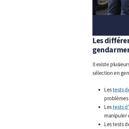
Les différ
gendarmer
Il existe plusieur
sélection en gen
Les
tests 
problèmes 
Les
tests 
manipuler d
Les tests d