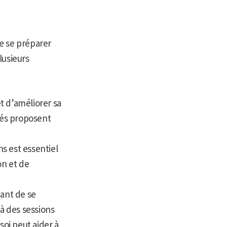
e se préparer
plusieurs
t d’améliorer sa
sés proposent
ns est essentiel
on et de
tant de se
 à des sessions
soi peut aider à