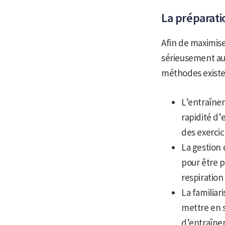
La préparati
Afin de maximis
sérieusement au
méthodes existe
L’entraînem
rapidité d’
des exercic
La gestion 
pour être p
respiration
La familiar
mettre en si
d’entraînem