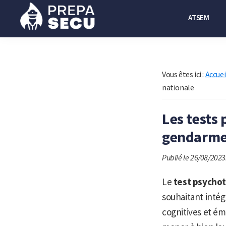
Passer
Passer
ATSEM
à
au
la
contenu
Prepasecu
Le
navigation
principal
site
principale
de
Vous êtes ici :
Accuei
préparation
nationale
aux
Les tests
métiers
de
gendarme
la
Publié le 26/08/2023
sécurité
privée
Le
test psycho
souhaitant intég
cognitives et ém