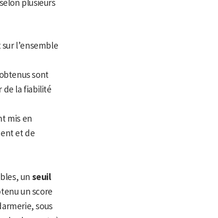
selon plusieurs
t sur l’ensemble
s obtenus sont
de la fiabilité
nt mis en
ment et de
ibles, un
seuil
btenu un score
darmerie, sous